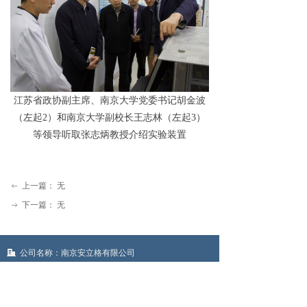
江苏省政协副主席、南京大学党委书记胡金波
（左起2）和南京大学副校长王志林（左起3）
等领导听取张志炳教授介绍实验装置
上一篇：
无
ꂃ
下一篇：
无
ꁹ
公司名称：
南京安立格有限公司
地       址：
江苏省南京市江北新区罐区南路88号 南京
华创高端技术产业化基地
电       话：
025-69961027