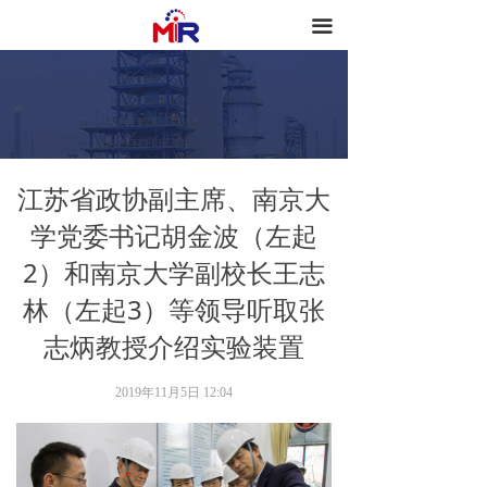
网站首页
끀
关于我们
核心技术
新闻资讯
江苏省政协副主席、南京大
人才建设
学党委书记胡金波（左起
2）和南京大学副校长王志
林（左起3）等领导听取张
志炳教授介绍实验装置
2019年11月5日
12:04