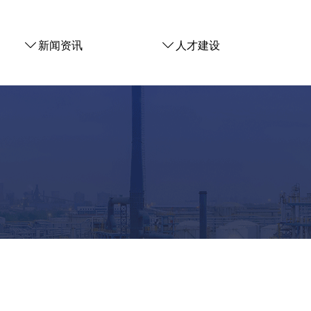
ꄳ
新闻资讯
ꄳ
人才建设