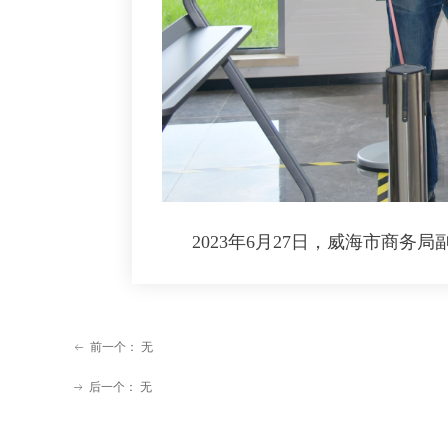
2023年6月27日，威海市商务
前一个：
无
ꂃ
后一个：
无
ꁹ